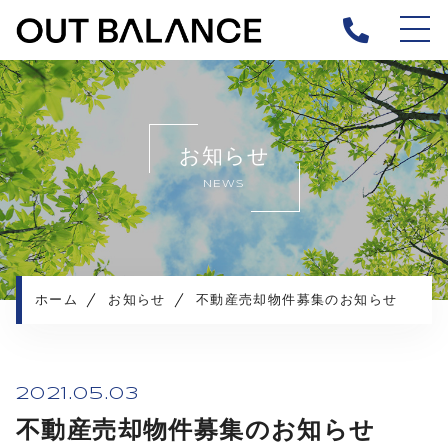
ホーム
当社について
お知らせ
キャンペーン
NEWS
サービス内容
実績紹介
査定の流れ
よくある質問
ホーム
お知らせ
不動産売却物件募集のお知らせ
お知らせ
物件紹介
プライバシーポリシー
2021.05.03
不動産売却物件募集のお知らせ